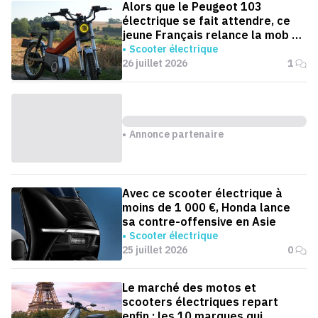
Alors que le Peugeot 103
électrique se fait attendre, ce
jeune Français relance la mob en
version électrique
Scooter électrique
26 juillet 2026
1
Annonce partenaire
Avec ce scooter électrique à
moins de 1 000 €, Honda lance
sa contre-offensive en Asie
Scooter électrique
25 juillet 2026
0
Le marché des motos et
scooters électriques repart
enfin : les 10 marques qui