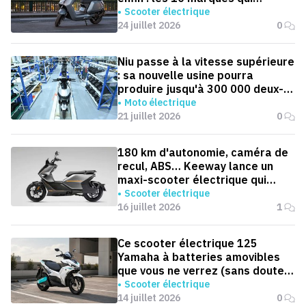
dominent la France
Scooter électrique
24 juillet 2026
0
Niu passe à la vitesse supérieure
: sa nouvelle usine pourra
produire jusqu'à 300 000 deux-
roues électriques par an
Moto électrique
21 juillet 2026
0
180 km d'autonomie, caméra de
recul, ABS… Keeway lance un
maxi-scooter électrique qui
défie le BMW CE 04
Scooter électrique
16 juillet 2026
1
Ce scooter électrique 125
Yamaha à batteries amovibles
que vous ne verrez (sans doute)
jamais en Europe
Scooter électrique
14 juillet 2026
0