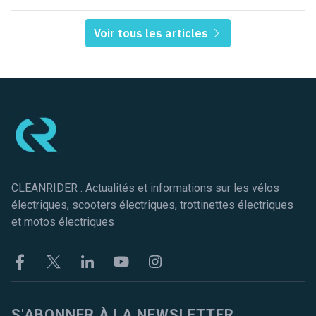
Voir tous les articles
Pied de page
CLEANRIDER : Actualités et informations sur les vélos
électriques, scooters électriques, trottinettes électriques
et motos électriques
Facebook
Twitter
Linkekin
Youtube
Instagram
S'ABONNER À LA NEWSLETTER