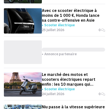
Avec ce scooter électrique à
moins de 1 000 €, Honda lance
sa contre-offensive en Asie
Scooter électrique
25 juillet 2026
0
Annonce partenaire
Le marché des motos et
scooters électriques repart
enfin : les 10 marques qui
dominent la France
Scooter électrique
24 juillet 2026
0
Niu passe à la vitesse supérieure