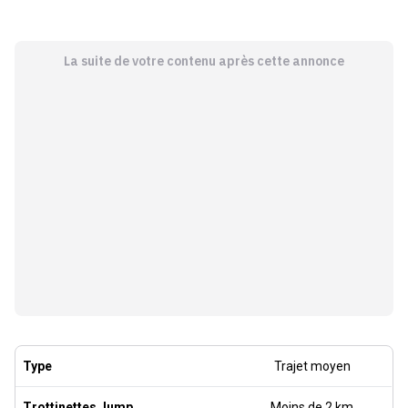
La suite de votre contenu après cette annonce
Type
Trajet moyen
Trottinettes Jump
Moins de 2 km