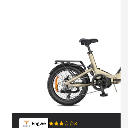
Engwe
3