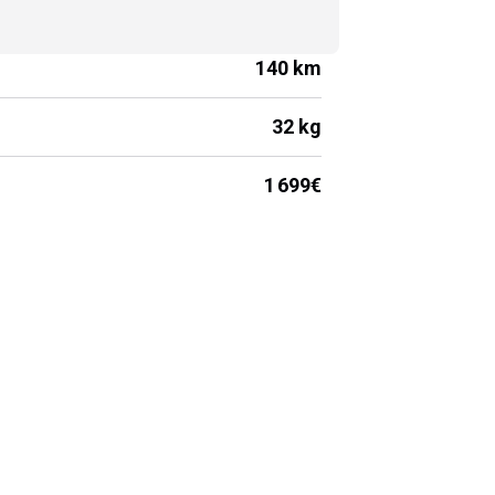
140 km
32 kg
1 699€