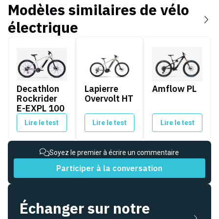
Modèles similaires de
vélo
électrique
Decathlon Rockrider E-EXPL 100
Lapierre Overvolt HT
Amflow PL
Decathlon
Lapierre
Amflow PL
Rockrider
Overvolt HT
E-EXPL 100
Lire le test
Lire le test
Lire le test
Soyez le premier à écrire un commentaire
Participer à la conversation
Échanger sur notre