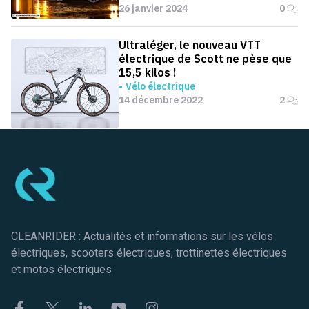
26 janvier 2024
0
Ultraléger, le nouveau VTT
électrique de Scott ne pèse que
15,5 kilos !
Vélo électrique
14 décembre 2022
2
Pied de page
CLEANRIDER : Actualités et informations sur les vélos
électriques, scooters électriques, trottinettes électriques
et motos électriques
Facebook
Twitter
Linkekin
Youtube
Instagram