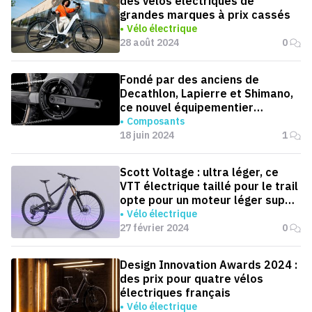
des vélos électriques de
grandes marques à prix cassés
Vélo électrique
28 août 2024
0
Fondé par des anciens de
Decathlon, Lapierre et Shimano,
ce nouvel équipementier
français veut révolutionner
Composants
l’industrie européenne du vélo
18 juin 2024
1
Scott Voltage : ultra léger, ce
VTT électrique taillé pour le trail
opte pour un moteur léger super
intégré
Vélo électrique
27 février 2024
0
Design Innovation Awards 2024 :
des prix pour quatre vélos
électriques français
Vélo électrique