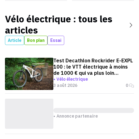
Vélo électrique
: tous les
articles
Article
Bon plan
Essai
Test Decathlon Rockrider E-EXPL
100 : le VTT électrique à moins
de 1000 € qui va plus loin
qu'annoncé
Vélo électrique
3 août 2026
0
Annonce partenaire