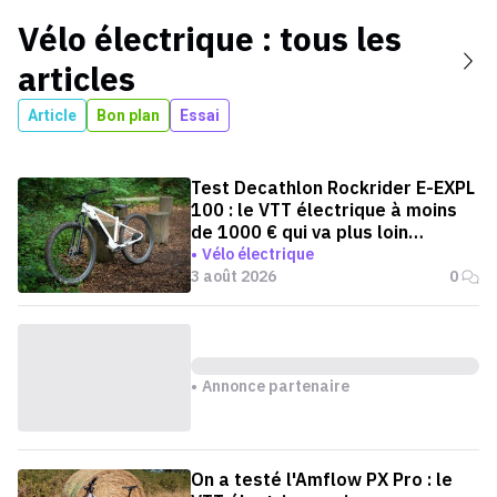
Vélo électrique
: tous les
articles
Article
Bon plan
Essai
Test Decathlon Rockrider E-EXPL
100 : le VTT électrique à moins
de 1000 € qui va plus loin
qu'annoncé
Vélo électrique
3 août 2026
0
Annonce partenaire
On a testé l'Amflow PX Pro : le