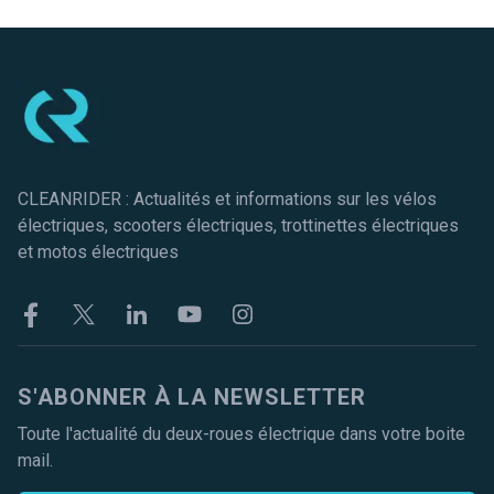
Pied de page
CLEANRIDER : Actualités et informations sur les vélos
électriques, scooters électriques, trottinettes électriques
et motos électriques
Facebook
Twitter
Linkekin
Youtube
Instagram
S'ABONNER À LA NEWSLETTER
Toute l'actualité du deux-roues électrique dans votre boite
mail.