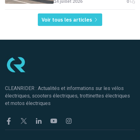
14 juillet 2026
0
Voir tous les articles
Pied de page
CLEANRIDER : Actualités et informations sur les vélos
électriques, scooters électriques, trottinettes électriques
et motos électriques
Facebook
Twitter
Linkekin
Youtube
Instagram