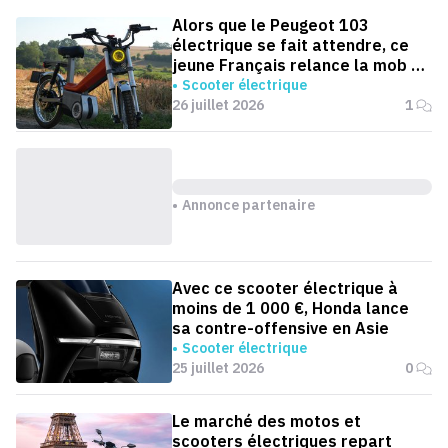
Alors que le Peugeot 103
électrique se fait attendre, ce
jeune Français relance la mob en
version électrique
Scooter électrique
26 juillet 2026
1
Annonce partenaire
Avec ce scooter électrique à
moins de 1 000 €, Honda lance
sa contre-offensive en Asie
Scooter électrique
25 juillet 2026
0
Le marché des motos et
scooters électriques repart