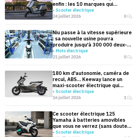
enfin : les 10 marques qui
dominent la France
Scooter électrique
24 juillet 2026
0
Niu passe à la vitesse supérieure
: sa nouvelle usine pourra
produire jusqu'à 300 000 deux-
roues électriques par an
Moto électrique
21 juillet 2026
0
180 km d'autonomie, caméra de
recul, ABS… Keeway lance un
maxi-scooter électrique qui
défie le BMW CE 04
Scooter électrique
16 juillet 2026
1
Ce scooter électrique 125
Yamaha à batteries amovibles
que vous ne verrez (sans doute)
jamais en Europe
Scooter électrique