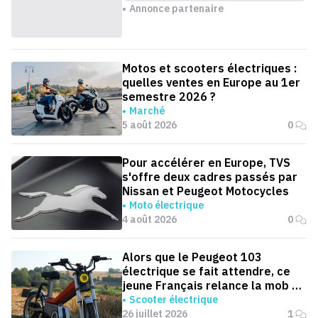
Annonce partenaire
Motos et scooters électriques :
quelles ventes en Europe au 1er
semestre 2026 ?
Marché
5 août 2026
0
Pour accélérer en Europe, TVS
s'offre deux cadres passés par
Nissan et Peugeot Motocycles
Moto électrique
4 août 2026
0
Alors que le Peugeot 103
électrique se fait attendre, ce
jeune Français relance la mob en
version électrique
Scooter électrique
26 juillet 2026
1