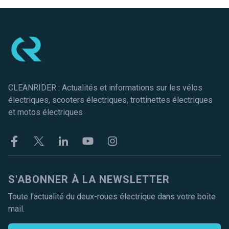
Pied de page
CLEANRIDER : Actualités et informations sur les vélos
électriques, scooters électriques, trottinettes électriques
et motos électriques
Facebook
Twitter
Linkekin
Youtube
Instagram
S'ABONNER À LA NEWSLETTER
Toute l'actualité du deux-roues électrique dans votre boite
mail.