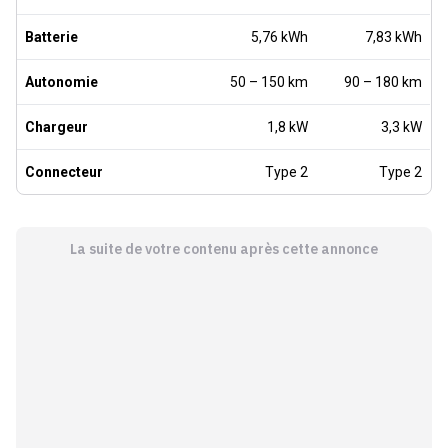
Batterie
5,76 kWh
7,83 kWh
Autonomie
50 – 150 km
90 – 180 km
Chargeur
1,8 kW
3,3 kW
Connecteur
Type 2
Type 2
La suite de votre contenu après cette annonce