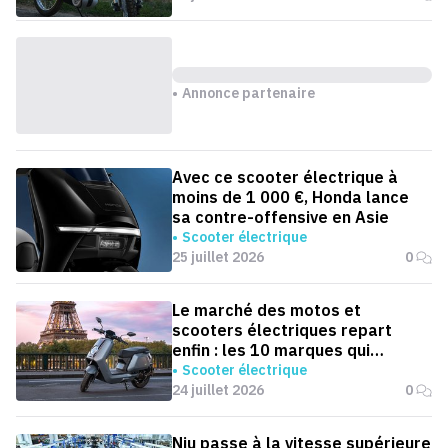
Annonce partenaire
Avec ce scooter électrique à
moins de 1 000 €, Honda lance
sa contre-offensive en Asie
Scooter électrique
25 juillet 2026
0
Le marché des motos et
scooters électriques repart
enfin : les 10 marques qui
dominent la France
Scooter électrique
24 juillet 2026
0
Niu passe à la vitesse supérieure