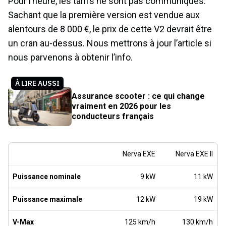
Pour l’heure, les tarifs ne sont pas communiqués.
Sachant que la première version est vendue aux
alentours de 8 000 €, le prix de cette V2 devrait être
un cran au-dessus. Nous mettrons à jour l’article si
nous parvenons à obtenir l’info.
À LIRE AUSSI
Assurance scooter : ce qui change
vraiment en 2026 pour les
conducteurs français
Nerva EXE
Nerva EXE II
Puissance nominale
9 kW
11 kW
Puissance maximale
12 kW
19 kW
V-Max
125 km/h
130 km/h