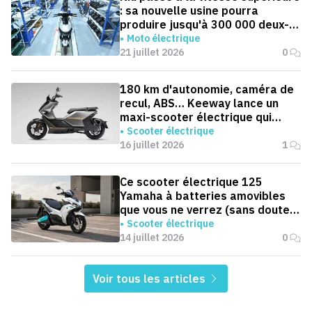
: sa nouvelle usine pourra
produire jusqu'à 300 000 deux-
roues électriques par an
Moto électrique
21 juillet 2026
0
180 km d'autonomie, caméra de
recul, ABS… Keeway lance un
maxi-scooter électrique qui
défie le BMW CE 04
Scooter électrique
16 juillet 2026
1
Ce scooter électrique 125
Yamaha à batteries amovibles
que vous ne verrez (sans doute)
jamais en Europe
Scooter électrique
14 juillet 2026
0
Voir tous les articles