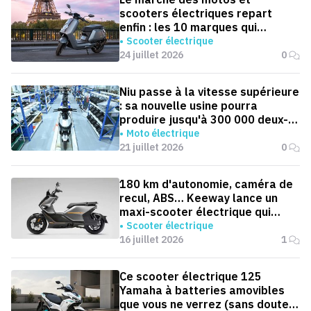
scooters électriques repart
enfin : les 10 marques qui
dominent la France
Scooter électrique
24 juillet 2026
0
Niu passe à la vitesse supérieure
: sa nouvelle usine pourra
produire jusqu'à 300 000 deux-
roues électriques par an
Moto électrique
21 juillet 2026
0
180 km d'autonomie, caméra de
recul, ABS… Keeway lance un
maxi-scooter électrique qui
défie le BMW CE 04
Scooter électrique
16 juillet 2026
1
Ce scooter électrique 125
Yamaha à batteries amovibles
que vous ne verrez (sans doute)