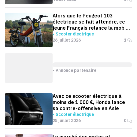
Alors que le Peugeot 103
électrique se fait attendre, ce
jeune Français relance la mob en
version électrique
Scooter électrique
26 juillet 2026
1
Annonce partenaire
Avec ce scooter électrique à
moins de 1 000 €, Honda lance
sa contre-offensive en Asie
Scooter électrique
25 juillet 2026
0
Le marché des motos et