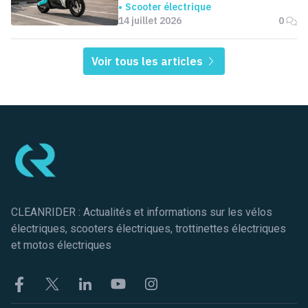
jamais en Europe
Scooter électrique
14 juillet 2026
0
Voir tous les articles
Pied de page
CLEANRIDER : Actualités et informations sur les vélos
électriques, scooters électriques, trottinettes électriques
et motos électriques
Facebook
Twitter
Linkekin
Youtube
Instagram