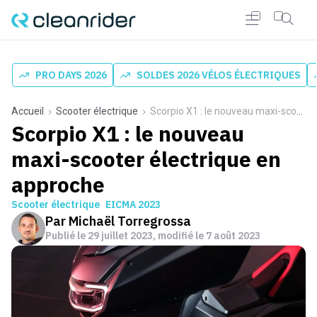
PRO DAYS 2026
SOLDES 2026 VÉLOS ÉLECTRIQUES
Accueil
Scooter électrique
Scorpio X1 : le nouveau maxi-scooter électrique en approche
Scorpio X1 : le nouveau
maxi-scooter électrique en
approche
Scooter électrique
EICMA 2023
Par
Michaël Torregrossa
Publié le
29 juillet 2023
, modifié le 7 août 2023