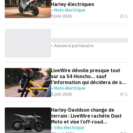
Harley électriques
Moto électrique
9 juin 2026
2
Annonce partenaire
LiveWire dévoile presque tout
sur sa S4 Honcho… sauf
l’information qui décidera de son
avenir
Moto électrique
1 juin 2026
0
Harley-Davidson change de
terrain : LiveWire rachète Dust
Moto et vise l’off-road
électrique
Vélo électrique