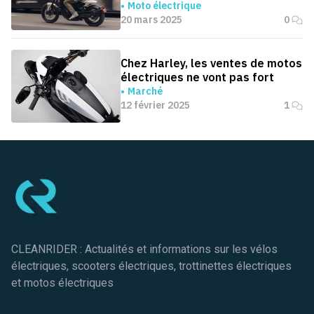
les États-Unis
Moto électrique
20 mars 2025
0
Chez Harley, les ventes de motos
électriques ne vont pas fort
Marché
12 février 2025
1
Pied de page
CLEANRIDER : Actualités et informations sur les vélos
électriques, scooters électriques, trottinettes électriques
et motos électriques