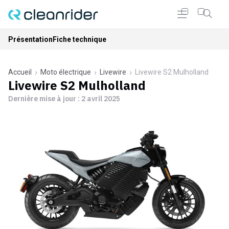
Présentation
Fiche technique
Accueil
Moto électrique
Livewire
Livewire S2 Mulholland
Livewire S2 Mulholland
Dernière mise à jour :
2 avril 2025