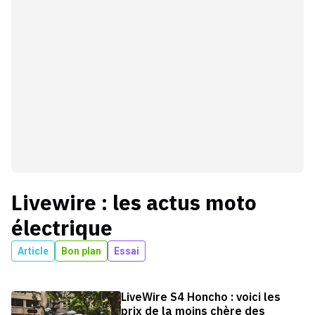
Livewire
: les actus
moto
électrique
Article
Bon plan
Essai
LiveWire S4 Honcho : voici les
prix de la moins chère des