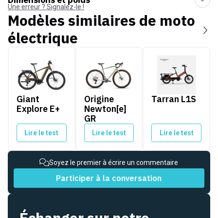
Une erreur ? Signalez-le !
Modèles similaires de
moto
électrique
Giant Explore E+
Origine Newton[e] GR
Tarran L1S
Giant
Origine
Tarran L1S
Explore E+
Newton[e]
GR
Lire le test
Lire le test
Lire le test
Soyez le premier à écrire un commentaire
Participer à la conversation
Échanger sur notre