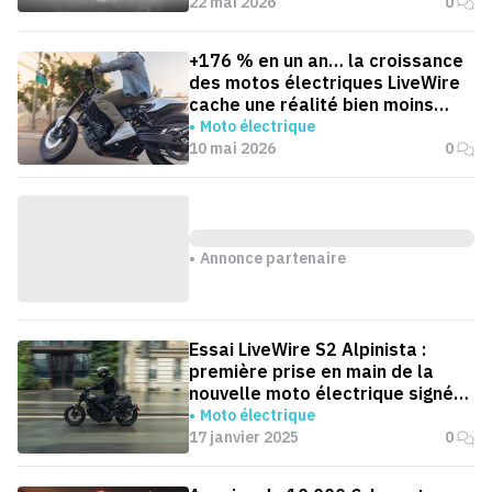
22 mai 2026
0
+176 % en un an… la croissance
des motos électriques LiveWire
cache une réalité bien moins
flatteuse
Moto électrique
10 mai 2026
0
Annonce partenaire
Essai LiveWire S2 Alpinista :
première prise en main de la
nouvelle moto électrique signée
Harley
Moto électrique
17 janvier 2025
0