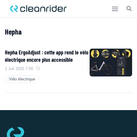
Open mai
Hepha
OK
Hepha ErgoAdjust : cette app rend le vélo
électrique encore plus accessible
1 Juil 2025 7:00
Vélo électrique
Pied de page