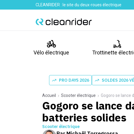
CLEANRIDER : le site du deux-roues électrique
Vélo électrique
Trottinette électr
PRO DAYS 2026
SOLDES 2026 V
Accueil
Scooter électrique
Gogoro se lance d
Gogoro se lance da
batteries solides
Scooter électrique
Par
Michaël Torregrossa