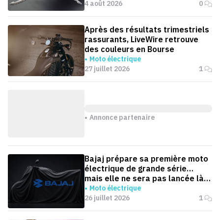
4 août 2026
0
Après des résultats trimestriels
rassurants, LiveWire retrouve
des couleurs en Bourse
Moto électrique
27 juillet 2026
1
Annonce partenaire
Bajaj prépare sa première moto
électrique de grande série…
mais elle ne sera pas lancée là
où on l'attend
Moto électrique
26 juillet 2026
1