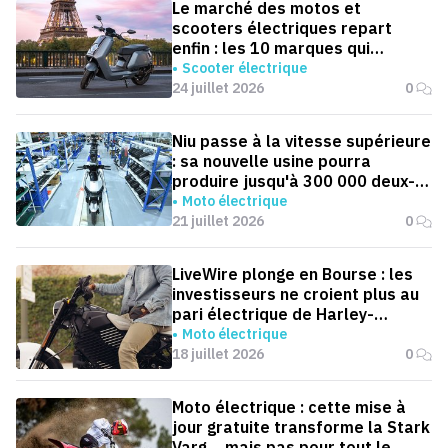
Le marché des motos et
scooters électriques repart
enfin : les 10 marques qui
dominent la France
Scooter électrique
24 juillet 2026
0
Niu passe à la vitesse supérieure
: sa nouvelle usine pourra
produire jusqu'à 300 000 deux-
roues électriques par an
Moto électrique
21 juillet 2026
0
LiveWire plonge en Bourse : les
investisseurs ne croient plus au
pari électrique de Harley-
Davidson
Moto électrique
18 juillet 2026
0
Moto électrique : cette mise à
jour gratuite transforme la Stark
Varg… mais pas pour tout le