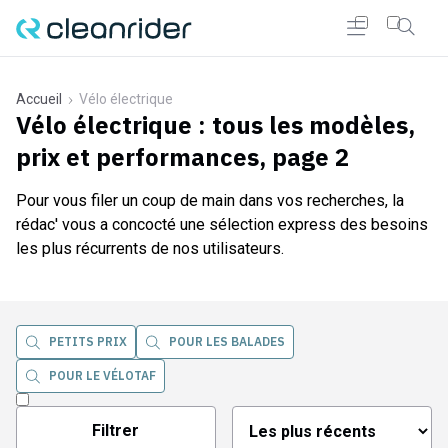
Accueil
Vélo électrique
r Cleanrider
Vélo électrique
: tous les modèles,
prix et performances, page
2
Pour vous filer un coup de main dans vos recherches, la
rédac' vous a concocté une sélection express des besoins
les plus récurrents de nos utilisateurs.
PETITS PRIX
POUR LES BALADES
POUR LE VÉLOTAF
Filtrer