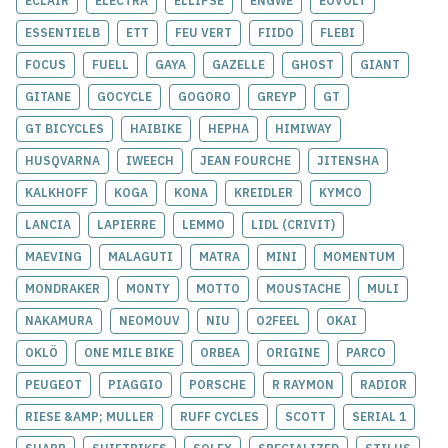
ECLAIR
ELECTRA
ELLIPSE
ENGWE
EOVOLT
ESSENTIELB
ETT
FEU VERT
FIIDO
FLEBI
FOCUS
FUELL
GAYA
GAZELLE
GHOST
GIANT
GITANE
GOCYCLE
GOGORO
GREYP
GT
GT BICYCLES
HAIBIKE
HEPHA
HIMIWAY
HUSQVARNA
IWEECH
JEAN FOURCHE
JITENSHA
KALKHOFF
KOGA
KONA
KREIDLER
KYMCO
LANCIA
LAPIERRE
LEMMO
LIDL (CRIVIT)
MAEVING
MALAGUTI
MATRA
MINI
MOMENTUM
MONDRAKER
MONTY
MOTTO
MOUSTACHE
MULI
NAKAMURA
NEOMOUV
NIU
O2FEEL
OKAI
OKLÖ
ONE MILE BIKE
ORBEA
ORIGINE
PARCO
PEUGEOT
PIAGGIO
PORSCHE
R RAYMON
RADIOR
RIESE &AMP; MULLER
RUFF CYCLES
SCOTT
SERIAL 1