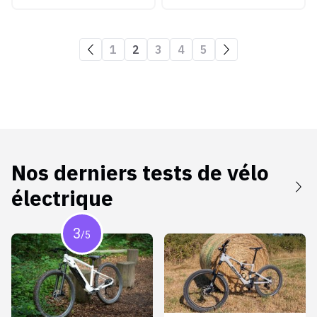
1
2
3
4
5
Nos derniers tests de
vélo
électrique
3
/5