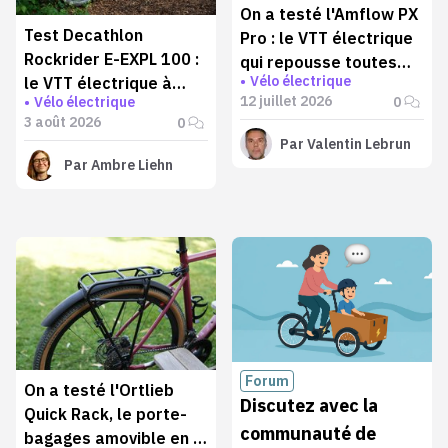
On a testé l'Amflow PX
Test Decathlon
Pro : le VTT électrique
Rockrider E-EXPL 100 :
qui repousse toutes
Vélo électrique
le VTT électrique à
les limites
12 juillet 2026
0
Vélo électrique
moins de 1000 € qui va
3 août 2026
0
plus loin qu'annoncé
Par
Valentin Lebrun
Par
Ambre Liehn
Forum
On a testé l'Ortlieb
Discutez avec la
Quick Rack, le porte-
communauté de
bagages amovible en 5