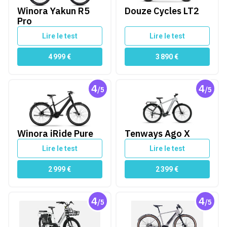
Winora Yakun R5
Douze Cycles LT2
Pro
Lire le test
Lire le test
4 999
€
3 890
€
4
4
/5
/5
Winora iRide Pure
Tenways Ago X
Winora iRide Pure
Tenways Ago X
Lire le test
Lire le test
2 999
€
2 399
€
4
4
/5
/5
Nakamura E-CrossCity+
Nakamura Roadster+