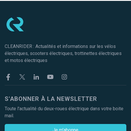
Pied de page
CLEANRIDER : Actualités et informations sur les vélos
électriques, scooters électriques, trottinettes électriques
et motos électriques
Facebook
Twitter
Linkekin
Youtube
Instagram
S'ABONNER À LA NEWSLETTER
Toute l'actualité du deux-roues électrique dans votre boite
mail.
Je m'abonne