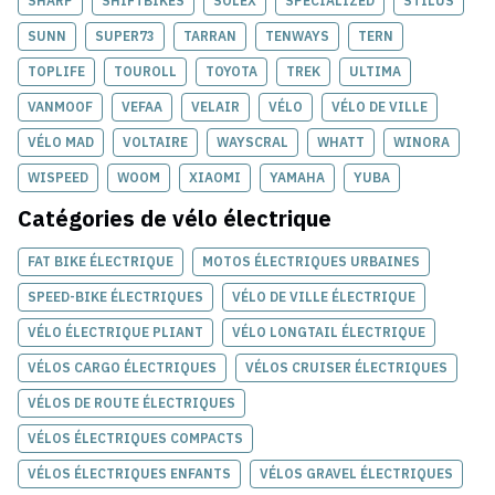
SHARP
SHIFTBIKES
SOLEX
SPECIALIZED
STILUS
SUNN
SUPER73
TARRAN
TENWAYS
TERN
TOPLIFE
TOUROLL
TOYOTA
TREK
ULTIMA
VANMOOF
VEFAA
VELAIR
VÉLO
VÉLO DE VILLE
VÉLO MAD
VOLTAIRE
WAYSCRAL
WHATT
WINORA
WISPEED
WOOM
XIAOMI
YAMAHA
YUBA
Catégories de
vélo électrique
FAT BIKE ÉLECTRIQUE
MOTOS ÉLECTRIQUES URBAINES
SPEED-BIKE ÉLECTRIQUES
VÉLO DE VILLE ÉLECTRIQUE
VÉLO ÉLECTRIQUE PLIANT
VÉLO LONGTAIL ÉLECTRIQUE
VÉLOS CARGO ÉLECTRIQUES
VÉLOS CRUISER ÉLECTRIQUES
VÉLOS DE ROUTE ÉLECTRIQUES
VÉLOS ÉLECTRIQUES COMPACTS
VÉLOS ÉLECTRIQUES ENFANTS
VÉLOS GRAVEL ÉLECTRIQUES