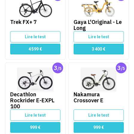
Trek FX+ 7
Gaya L'Original - Le
Long
Lire le test
Lire le test
4 599
€
3 400
€
3
3
/5
/5
Decathlon Rockrider E-EXPL 100
Nakamura Crossover E
Decathlon
Nakamura
Rockrider E-EXPL
Crossover E
100
Lire le test
Lire le test
999
€
999
€