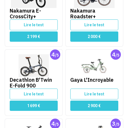
Nakamura E-
Nakamura
CrossCity+
Roadster+
Lire le test
Lire le test
2 199
€
2 000
€
4
4
/5
/5
Decathlon B'Twin E-Fold 900
Gaya L'Incroyable
Decathlon B'Twin
Gaya L'Incroyable
E-Fold 900
Lire le test
Lire le test
1 699
€
2 900
€
4
3
/5
/5
Trek FX+ 7
Gaya L'Original - Le Long