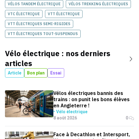
VÉLOS TANDEM ÉLECTRIQUE
VÉLOS TREKKING ÉLECTRIQUES
VTC ÉLECTRIQUE
VTT ÉLECTRIQUE
VTT ÉLECTRIQUES SEMI-RIGIDES
VTT ÉLECTRIQUES TOUT-SUSPENDUS
Vélo électrique
: nos derniers
articles
Article
Bon plan
Essai
Vélos électriques bannis des
trains : on punit les bons élèves
en Angleterre !
Vélo électrique
8 août 2026
0
Face à Decathlon et Intersport,